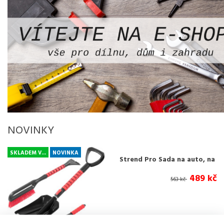
NOVINKY
SKLADEM V...
NOVINKA
Strend Pro Sada na auto, na
led a sníh, teleskopická
489 kč
563 kč
lopata, škrabka s metličkou,
škrabka,