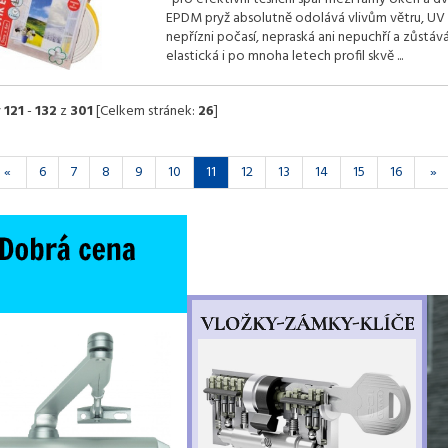
EPDM pryž absolutně odolává vlivům větru, UV 
nepřízni počasí, nepraská ani nepuchří a zůstáv
elastická i po mnoha letech profil skvě
...
y
121
-
132
z
301
[Celkem stránek:
26
]
«
6
7
8
9
10
11
12
13
14
15
16
»