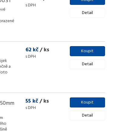
RDUST
s DPH
ové
Detail
brazené
62 kč
/ ks
Koupit
s DPH
ojek
Detail
ečně a
foto
55 kč
/ ks
á 50mm
Koupit
s DPH
Detail
em
vého
tšině