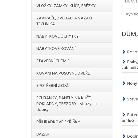
VLOŽKY, ZÁMKY, KLÍČE, FRÉZKY
ZAVÍRAČE, ZVEDACÍ A VÁZACÍ
TECHNIKA
DŮM,
NÁBYTKOVÉ ÚCHYTKY
NÁBYTKOVÉ KOVÁNÍ
Rohož
STAVEBNÍ CHEMIE
Prahy
zábradlí 
KOVÁNÍ NA POSUVNÉ DVEŘE
Nohy 
SPOTŘEBNÍ ZBOŽÍ
SCHRÁNKY, PANELY NA KLÍČE,
Stave
POKLADNY, TREZORY - vhozy na
dopisy
Bater
příslušen
PŘIHRÁDKOVÉ SKŘÍŇKY
BAZAR
Dopl