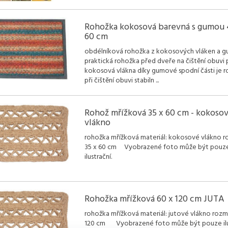
Rohožka kokosová barevná s gumou 
60 cm
obdélníková rohožka z kokosových vláken a 
praktická rohožka před dveře na čištění obuvi 
kokosová vlákna díky gumové spodní části je 
při čištění obuvi stabiln
...
Rohož mřížková 35 x 60 cm - kokoso
vlákno
rohožka mřížková materiál: kokosové vlákno r
35 x 60 cm Vyobrazené foto může být pouz
ilustrační.
Rohožka mřížková 60 x 120 cm JUTA
rohožka mřížková materiál: jutové vlákno rozmě
120 cm Vyobrazené foto může být pouze ilus