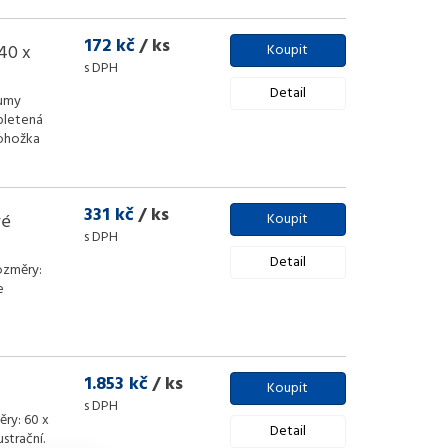
172 kč
/ ks
40 x
Koupit
s DPH
Detail
gumy
pletená
rohožka
331 kč
/ ks
vé
Koupit
s DPH
Detail
ozměry:
e
1.853 kč
/ ks
Koupit
s DPH
ry: 60 x
Detail
trační.