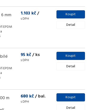
1.103 kč
/
x 6 mm
Koupit
s DPH
Detail
eří EPDM
 a
á
95 kč
/ ks
 bílé
Koupit
s DPH
Detail
eří EPDM
 a
á
680 kč
/ bal.
100 m
Koupit
s DPH
Detail
eří