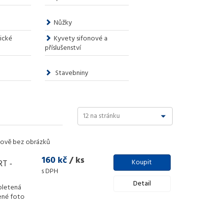
Nůžky
ické
Kyvety sifonové a
příslušenství
Stavebniny
ově bez obrázků
160 kč
/ ks
T -
Koupit
s DPH
Detail
pletená
ené foto