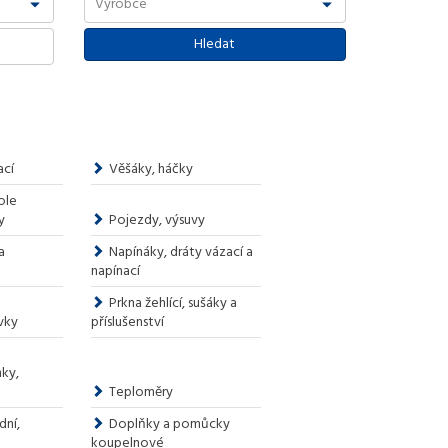
ací
Věšáky, háčky
ole
y
Pojezdy, výsuvy
a
Napínáky, dráty vázací a
napínací
Prkna žehlící, sušáky a
vky
příslušenství
nky,
Teploměry
dní,
Doplňky a pomůcky
koupelnové