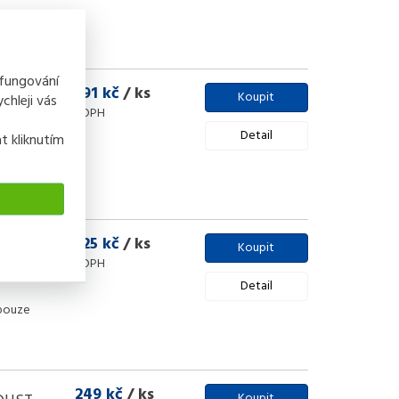
 fungování
191 kč
/ ks
Koupit
chleji vás
s DPH
11 mm
Detail
t kliknutím
125 kč
/ ks
 x 60
Koupit
s DPH
Detail
pouze
249 kč
/ ks
Koupit