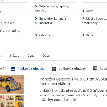
Odpuzovače, lapače,
y
pastičky
Nože
Grily, krby, kamna a
Mycí a kosmet
a, rašelina
příslušenství
prostředky
nky, pokladny,
Zahrada
Dílna
ky
Název
Cena
Datum
ní
Řádkově s obrázky
Buňkově s obrázky
Řádk
Rohožka kokosová 40 x 60 cm ASSOR
kokosová vlákno
praktická rohožka před dveře na čištění obuvi 
kokosová vlákna rozměr: 40 x 60 cm Vyobraz
může být pouze ilustrační.