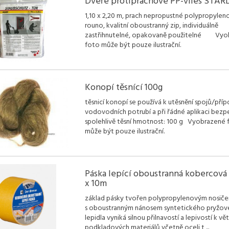
Dveře protiprachové PP-vlies STA
1,10 x 2,20 m, prach nepropustné polypropylen
rouno, kvalitní oboustranný zip, individuálně
zastřihnutelné, opakovaně použitelné Vyo
foto může být pouze ilustrační.
Konopí těsnící 100g
těsnicí konopí se používá k utěsnění spojů/příp
vodovodních potrubí a při řádné aplikaci bezp
spolehlivě těsní hmotnost: 100 g Vyobrazené 
může být pouze ilustrační.
Páska lepící oboustranná kobercov
x 10m
základ pásky tvořen polypropylenovým nosič
s oboustranným nánosem syntetického pryžo
lepidla vyniká silnou přilnavostí a lepivostí k vě
podkladových materiálů včetně oceli t
...