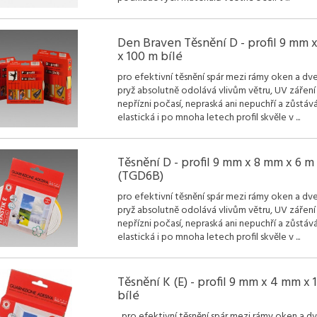
Den Braven Těsnění D - profil 9 mm 
x 100 m bílé
pro efektivní těsnění spár mezi rámy oken a dv
pryž absolutně odolává vlivům větru, UV záření
nepřízni počasí, nepraská ani nepuchří a zůstáv
elastická i po mnoha letech profil skvěle v
...
Těsnění D - profil 9 mm x 8 mm x 6 m
(TGD6B)
pro efektivní těsnění spár mezi rámy oken a dv
pryž absolutně odolává vlivům větru, UV záření
nepřízni počasí, nepraská ani nepuchří a zůstáv
elastická i po mnoha letech profil skvěle v
...
Těsnění K (E) - profil 9 mm x 4 mm x 
bílé
pro efektivní těsnění spár mezi rámy oken a dv