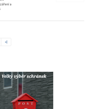
záření a
á
»|