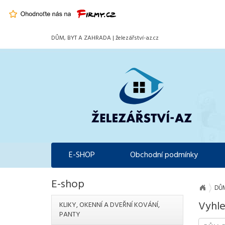
DŮM, BYT A ZAHRADA | železářství-az.cz
E-SHOP
Obchodní podmínky
E-shop
DŮM
Vyhle
KLIKY, OKENNÍ A DVEŘNÍ KOVÁNÍ,
PANTY