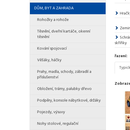
DŮM, BYT A ZAHRADA
Hračk
Rohožky a rohože
Zemin
Těsnění, dveřní kartáče, okenní
těsnění
Schrá
skříňky
Kování spojovací
řazení:
Věšáky, háčky
Typic
Prahy, madla, schody, zábradlí a
příslušenství
Zobraze
Obložení, trámy, palubky dřevo
Podpěry, konsole nábytkové, držáky
Pojezdy, výsuvy
Nohy stolové, regulační