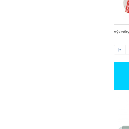
Výsledk
|«