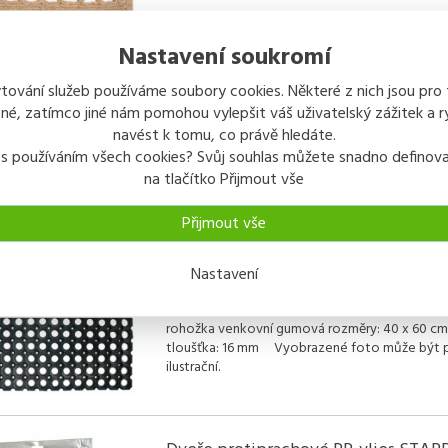
Nastavení soukromí
tování služeb používáme soubory cookies. Některé z nich jsou pro
Rohožka tráva 40 x 60 cm
é, zatímco jiné nám pomohou vylepšit váš uživatelský zážitek a ry
navést k tomu, co právě hledáte.
rohožka tráva rozměry: 40 x 60 cm tloušťka: 
 s používáním všech cookies? Svůj souhlas můžete snadno definova
Vyobrazené foto může být pouze ilustrační.
na tlačítko Přijmout vše
Přijmout vše
Nastavení
SPOKAR Rohož venkovní gumová 40
cm/16 mm
rohožka venkovní gumová rozměry: 40 x 60 cm
tloušťka: 16 mm Vyobrazené foto může být 
ilustrační.