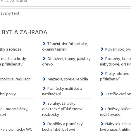
 BYT A ZAHRADA
Těsnění, dveřní kartáče,
ky a rohože
okenní těsnění
Kování spojov
, madla, schody,
Obložení, trámy, palubky
Podpěry, kons
a příslušenství
dřevo
nábytkové, držák
Ploty, pletivo 
stolové, regulační
Mazadla, spreje, lepidla
příslušensví
Pomůcky malířské a
bní prvky
natěračské
Zastíňovací pr
Svítilny, žárovky,
ie - monočlánky,
elektrické příslušenství -
Přívěsky, klíče
ství
rozbočky
rozlišovače
Doplňky a pomůcky
Nábytek zahra
ňky a pomůcky WC
kuchyňské, bytové
květináče, truhlík