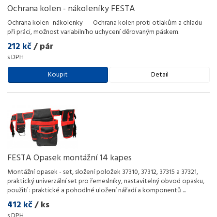
Ochrana kolen - nákoleníky FESTA
Ochrana kolen -nákolenky Ochrana kolen proti otlakům a chladu
při práci, možnost variabilního uchycení děrovaným páskem.
212 kč
/ pár
s DPH
Koupit
Detail
FESTA Opasek montážní 14 kapes
Montážní opasek - set, složení položek 37310, 37312, 37315 a 37321,
praktický univerzální set pro řemeslníky, nastavitelný obvod opasku,
použití : praktické a pohodlné uložení nářadí a komponentů
...
412 kč
/ ks
s DPH