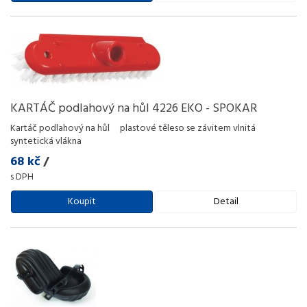
KARTÁČ podlahový na hůl 4226 EKO - SPOKAR
Kartáč podlahový na hůl plastové těleso se závitem vlnitá
syntetická vlákna
68 kč
/
s DPH
Koupit
Detail