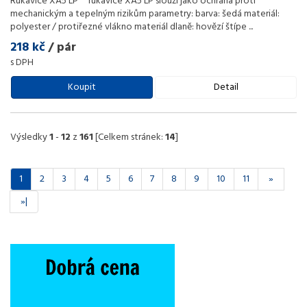
Rukavice XA5 LP rukavice XA5 LP slouží jako ochrana proti
mechanickým a tepelným rizikům parametry: barva: šedá materiál:
polyester / protiřezné vlákno materiál dlaně: hovězí štípe
...
218 kč
/ pár
s DPH
Koupit
Detail
Výsledky
1
-
12
z
161
[Celkem stránek:
14
]
1
2
3
4
5
6
7
8
9
10
11
»
»|