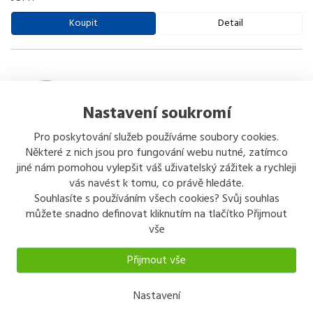
Koupit
Detail
Nastavení soukromí
Pro poskytování služeb používáme soubory cookies.
Vědro 12 l ovál s víkem
Některé z nich jsou pro fungování webu nutné, zatímco
Vědro 12 l ovál s víkem
jiné nám pomohou vylepšit váš uživatelský zážitek a rychleji
vás navést k tomu, co právě hledáte.
298 kč
/ ks
Souhlasíte s používáním všech cookies? Svůj souhlas
s DPH
můžete snadno definovat kliknutím na tlačítko Přijmout
Koupit
Detail
vše
Přijmout vše
Nastavení