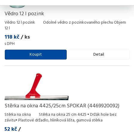
Vědro 12 l pozink
Vědro 12 l pozink Odolné vědro z pozinkovaného plechu Objem
12 l
118 kč
/ ks
s DPH
Koupit
Detail
Stěrka na okna 4425/25cm SPOKAR (4469920092)
Stěrka na okna Stěrka na okna 25 cm 4425 • Držák hole bez
závitu• Plastové držadlo, hliníková lišta, gumová stěrka
52 kč
/