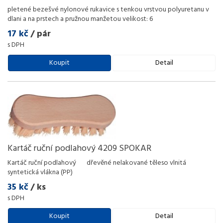
pletené bezešvé nylonové rukavice s tenkou vrstvou polyuretanu v
dlani a na prstech a pružnou manžetou velikost: 6
17 kč
/ pár
s DPH
Koupit
Detail
Kartáč ruční podlahový 4209 SPOKAR
Kartáč ruční podlahový dřevěné nelakované těleso vlnitá
syntetická vlákna (PP)
35 kč
/ ks
s DPH
Koupit
Detail