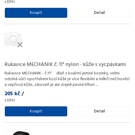
s DPH
Koupit
Detail
Rukavice MECHANIK č. 11" nylon - kůže s vycpávkami
Rukavice MECHANIK - č.11" dlaň z kvalitní jemné kozinky, velmi
odolná vůči opotřebení kozí kůže je více flexibilní a měkčí než hovězí
a vepřová kůže, zároveň je ale stejně pevná hřbet
...
205 kč
/
s DPH
Koupit
Detail