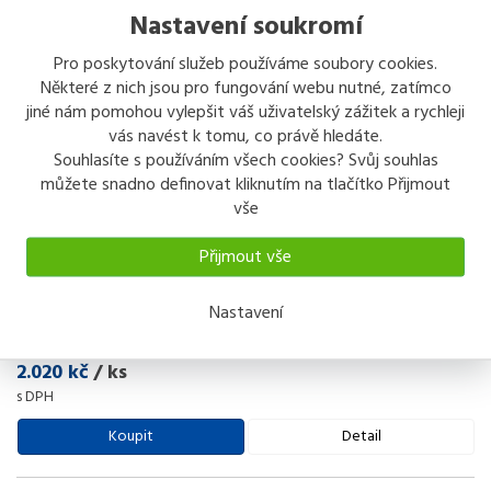
546 kč
/ bal.
Nastavení soukromí
s DPH
Pro poskytování služeb používáme soubory cookies.
Koupit
Detail
Některé z nich jsou pro fungování webu nutné, zatímco
jiné nám pomohou vylepšit váš uživatelský zážitek a rychleji
vás navést k tomu, co právě hledáte.
Souhlasíte s používáním všech cookies? Svůj souhlas
můžete snadno definovat kliknutím na tlačítko Přijmout
vše
Přijmout vše
DEZA Postřikovač zahradní K 6 l PH
Postřikovač zahradní K 6 PH příslušenství najdete hadici 1,5 m pákový
Nastavení
ventil základní tyč 0,5 m a na konci hliníkový rozprašovač z mosaznou
tryskou rozprašující určený k po
...
2.020 kč
/ ks
s DPH
Koupit
Detail