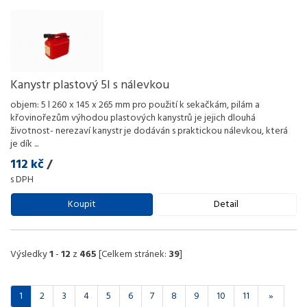
Kanystr plastový 5l s nálevkou
objem: 5 l 260 x 145 x 265 mm pro použití k sekačkám, pilám a
křovinořezům výhodou plastových kanystrů je jejich dlouhá
životnost- nerezaví kanystr je dodáván s praktickou nálevkou, která
je dík
...
112 kč
/
s DPH
Koupit
Detail
Výsledky
1
-
12
z
465
[Celkem stránek:
39
]
1
2
3
4
5
6
7
8
9
10
11
»