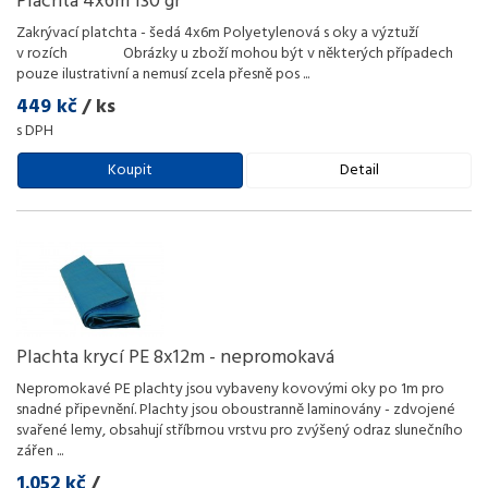
Plachta 4x6m 130 gr
Zakrývací platchta - šedá 4x6m Polyetylenová s oky a výztuží
v rozích Obrázky u zboží mohou být v některých případech
pouze ilustrativní a nemusí zcela přesně pos
...
449 kč
/ ks
s DPH
Koupit
Detail
Plachta krycí PE 8x12m - nepromokavá
Nepromokavé PE plachty jsou vybaveny kovovými oky po 1m pro
snadné připevnění. Plachty jsou oboustranně laminovány - zdvojené
svařené lemy, obsahují stříbrnou vrstvu pro zvýšený odraz slunečního
zářen
...
1.052 kč
/