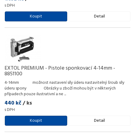
s DPH
Koupit
Detail
EXTOL PREMIUM - Pistole sponkovací 4-14mm -
8851100
4-14mm možnost nastavení síly úderu nastavitelný šroub síly
úderu spony Obrázky u zboží mohou být v některých
případech pouze ilustrativní a ne
...
440 kč
/ ks
s DPH
Koupit
Detail