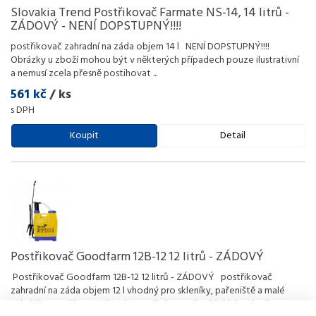
Slovakia Trend Postřikovač Farmate NS-14, 14 litrů -
ZÁDOVÝ - NENÍ DOPSTUPNÝ!!!!
postřikovač zahradní na záda objem 14 l NENÍ DOPSTUPNÝ!!!!
Obrázky u zboží mohou být v některých případech pouze ilustrativní
a nemusí zcela přesně postihovat
...
561 kč
/ ks
s DPH
Koupit
Detail
Postřikovač Goodfarm 12B-12 12 litrů - ZÁDOVÝ
Postřikovač Goodfarm 12B-12 12 litrů - ZÁDOVÝ postřikovač
zahradní na záda objem 12 l vhodný pro skleníky, pařeniště a malé
zahrádky s malým množstvým rostlin kompaktní, lehký a vhodn
...