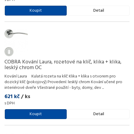
Koupit
Detail
COBRA Kování Laura, rozetové na klíč, klika + klika,
lesklý chrom OC
Kování Laura Kulatá rozeta na klíč Klika + klika s otvorem pro
dozický klíč (pokojový) Provedení: lesklý chrom Kování učené pro
interiérové dveře Všestrané použití - byty, domy, dev
...
621 kč
/ ks
s DPH
Koupit
Detail