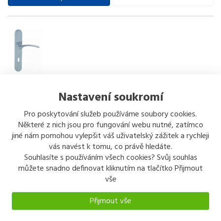
COBRA Kování Laura, na klíč, 72 rozteč, klika + klika,
Matný chrom OCS
Nastavení soukromí
Kování LAURA Široké spektrum použití - byty, domy, objekty,
Pro poskytování služeb používáme soubory cookies.
bytové domy, hotely a restaurace Štítové na klíč...72 rozteč ROZTEČ:
Některé z nich jsou pro fungování webu nutné, zatímco
Je to rozměr od středu klíčové dírky do středu kl
...
jiné nám pomohou vylepšit váš uživatelský zážitek a rychleji
474 kč
/ sada
vás navést k tomu, co právě hledáte.
s DPH
Souhlasíte s používáním všech cookies? Svůj souhlas
můžete snadno definovat kliknutím na tlačítko Přijmout
Koupit
Detail
vše
Přijmout vše