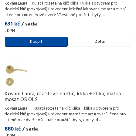
Kování Laura Kulatá rozeta na klíč Klika + klika s otvorem pro
dozický klíč (pokojový) Provedení: leštěná lakovaná mosaz Kování
učené pro interiérové dveře Všestrané použití - byty,
...
631 kč
/ sada
s DPH
Koupit
Detail
Kování Laura, rozetové na klíč, klika + klika, matná
mosaz OS OLS
Kování Laura Kulatá rozeta na klíč Klika + klika s otvorem pro
dozický klíč (pokojový) Provedení: matná mosaz Kování učené pro
interiérové dveře Všestrané použití - byty, domy, d
...
880 kč
/ sada
s DPH