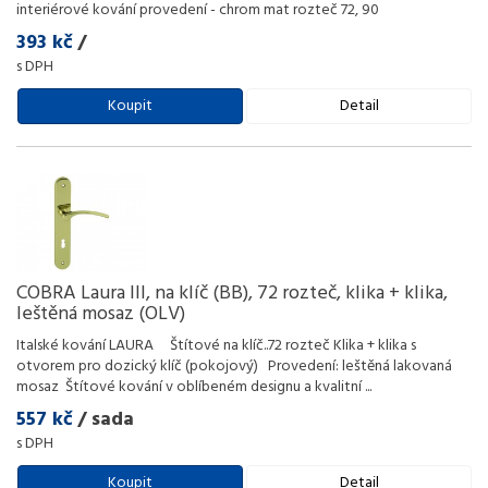
interiérové kování provedení - chrom mat rozteč 72, 90
393 kč
/
s DPH
Koupit
Detail
COBRA Laura III, na klíč (BB), 72 rozteč, klika + klika,
leštěná mosaz (OLV)
Italské kování LAURA Štítové na klíč..72 rozteč Klika + klika s
otvorem pro dozický klíč (pokojový) Provedení: leštěná lakovaná
mosaz Štítové kování v oblíbeném designu a kvalitní
...
557 kč
/ sada
s DPH
Koupit
Detail