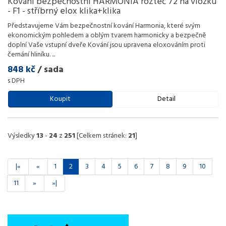
Kování bezpečnostní HARMONIA rozteč 72 na vložku
- F1 - stříbrný elox klika+klika
Představujeme Vám bezpečnostní kování Harmonia, které svým
ekonomickým pohledem a oblým tvarem harmonicky a bezpečně
doplní Vaše vstupní dveře Kování jsou upravena eloxováním proti
černání hliníku.
...
848 kč
/ sada
s DPH
Koupit
Detail
Výsledky
13
-
24
z
251
[Celkem stránek:
21
]
|«
«
1
2
3
4
5
6
7
8
9
10
11
»
»|