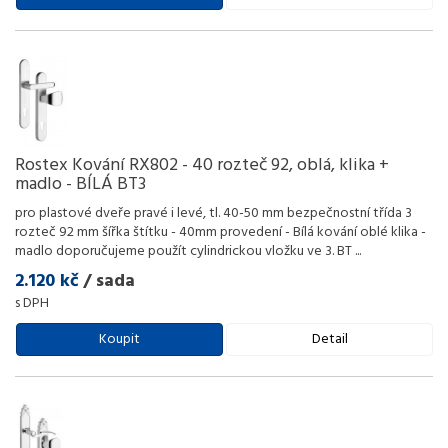
Rostex Kování RX802 - 40 rozteč 92, oblá, klika +
madlo - BÍLÁ BT3
pro plastové dveře pravé i levé, tl. 40-50 mm bezpečnostní třída 3
rozteč 92 mm šířka štítku - 40mm provedení - Bílá kování oblé klika -
madlo doporučujeme použít cylindrickou vložku ve 3. BT
...
2.120 kč
/ sada
s DPH
Koupit
Detail