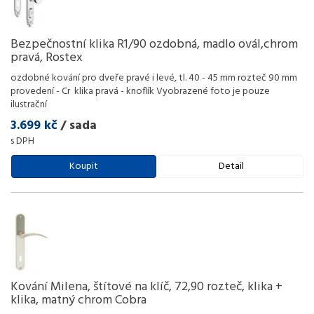
Bezpečnostní klika R1/90 ozdobná, madlo ovál,chrom
pravá, Rostex
ozdobné kování pro dveře pravé i levé, tl. 40 - 45 mm rozteč 90 mm
provedení - Cr klika pravá - knoflík Vyobrazené foto je pouze
ilustrační
3.699 kč
/ sada
s DPH
Koupit
Detail
Kování Milena, štítové na klíč, 72,90 rozteč, klika +
klika, matný chrom Cobra