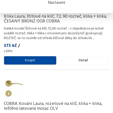
Nastavení
Klika Laura, štítové na klíč, 72, 90 rozteč, klika + klika,
ČESANÝ BRONZ OGR COBRA
Italské kování Štítové na klíč..72,90 rozteč - v objednávce je nutné
uvádět rozteč.. Klika + klika s otvorem pro dozický kíč (pokojový)
ROZTEČ: Je to rozměr od středu klíčové dírky do středu kli
...
373 kč
/
s DPH
Koupit
Detail
COBRA Kování Laura, rozetové na klíč, klika + klika,
leštěná lakovaná mosaz OLV