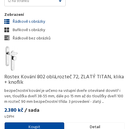
Zobrazení
Řádkově s obrázky
Buňkově s obrázky
Řádkově bez obrázků
Rostex Kování 802 oblá,rozteč 72, ZLATÝ TITAN, klika
+ knoflík
bezpečnostní kování je určeno na vstupní dveře otevírané dovnitř i
ven, tloušťka dveří 38-55 mm, dále po 15 mm až do tloušťky dveří 100
m rozteč 90 mm bezpečnostní třída: 3 provedení - zlatý
...
2.380 kč
/ sada
s DPH
Koupit
Detail