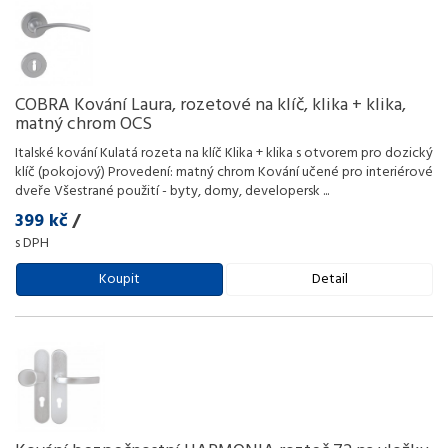
COBRA Kování Laura, rozetové na klíč, klika + klika,
matný chrom OCS
Italské kování Kulatá rozeta na klíč Klika + klika s otvorem pro dozický
klíč (pokojový) Provedení: matný chrom Kování učené pro interiérové
dveře Všestrané použití - byty, domy, developersk
...
399 kč
/
s DPH
Koupit
Detail