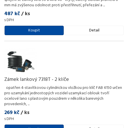
mm má zvýšenou odolnost proti přestřihnutí, přeřezání a
...
487 kč
/ ks
s DPH
Koupit
Detail
Zámek lankový 7318T - 2 klíče
opatřen 4-stavítkovou cylindrickou vložkou pro klíč FAB 4150 určen
pro uzamykání jednostopých vozidel uzamykací oblouk tvoří
ocelové lano s plastovým pouzdrem v několika barevných
provedeních,
...
269 kč
/ ks
s DPH