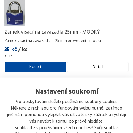
Zámek visací na zavazadla 25mm - MODRÝ
Zámek visací na zavazadla 25 mm provedení - modrá
35 kč
/ ks
s DPH
Koupit
Detail
Nastavení soukromí
Pro poskytování služeb používáme soubory cookies.
Některé z nich jsou pro fungování webu nutné, zatímco
jiné nám pomohou vylepšit váš uživatelský zážitek a rychleji
Zámek visací YTP1/32/119/1 - TSA, YALE
vás navést k tomu, co právě hledáte.
Zámek visací YTP1/32/119/1 TSA určen pro zabezpečení zavazadel
Souhlasíte s používáním všech cookies? Svůj souhlas
pomocí uzamčení zipů, ale i k běžnému uzamčení skříněk a schránek