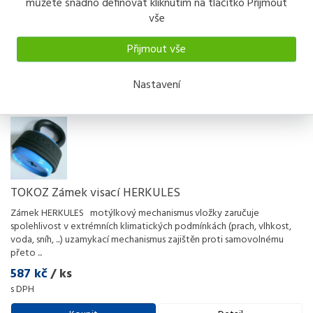
můžete snadno definovat kliknutím na tlačítko Přijmout
uznaný organizací TSA, umožní pracovníkům bezpečnostní kon
...
vše
160 kč
/ ks
s DPH
Přijmout vše
Koupit
Detail
Nastavení
TOKOZ Zámek visací HERKULES
Zámek HERKULES motýlkový mechanismus vložky zaručuje
spolehlivost v extrémních klimatických podmínkách (prach, vlhkost,
voda, sníh, ...) uzamykací mechanismus zajištěn proti samovolnému
přeto
...
587 kč
/ ks
s DPH