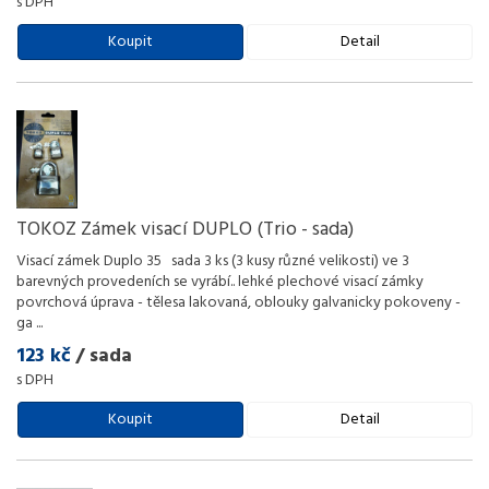
s DPH
Koupit
Detail
TOKOZ Zámek visací DUPLO (Trio - sada)
Visací zámek Duplo 35 sada 3 ks (3 kusy různé velikosti) ve 3
barevných provedeních se vyrábí.. lehké plechové visací zámky
povrchová úprava - tělesa lakovaná, oblouky galvanicky pokoveny -
ga
...
123 kč
/ sada
s DPH
Koupit
Detail