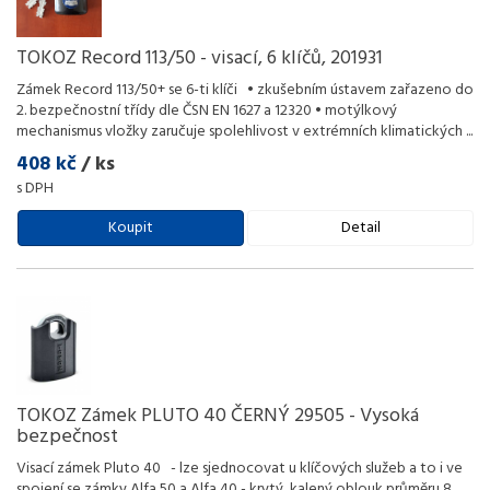
TOKOZ Record 113/50 - visací, 6 klíčů, 201931
Zámek Record 113/50+ se 6-ti klíči • zkušebním ústavem zařazeno do
2. bezpečnostní třídy dle ČSN EN 1627 a 12320 • motýlkový
mechanismus vložky zaručuje spolehlivost v extrémních klimatických
...
408 kč
/ ks
s DPH
Koupit
Detail
TOKOZ Zámek PLUTO 40 ČERNÝ 29505 - Vysoká
bezpečnost
Visací zámek Pluto 40 - lze sjednocovat u klíčových služeb a to i ve
spojení se zámky Alfa 50 a Alfa 40 - krytý, kalený oblouk průměru 8