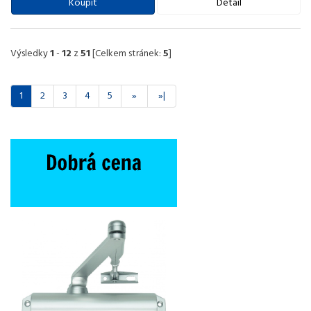
Koupit
Detail
Výsledky
1
-
12
z
51
[Celkem stránek:
5
]
1
2
3
4
5
»
»|