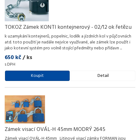
TOKOZ Zámek KONTI kontejnerový - 02/12 ok řetězu
k uzamykání kontejnerů, popelnic, loděk a jízdních kol v půjčovnách
atd. toto použití je nadále nejvíce využívané, ale zámek lze použít i
jako kotevní systém pro volně stojící předměty nebo přídavn
...
650 kč
/ ks
s DPH
Koupit
Detail
Zámek visací OVÁL-H 45mm MODRÝ 2645
Zámek visací OVÁL-H 45mm Litinové visací zámky FORMAN jsou