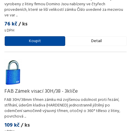
vyrobeny z litiny firmou Domino Jsou nabízeny ve čtyřech
provedeních, které se liší velikostí zámku Číslo uvedené za mezerou
ve var
...
76 kč
/ ks
s DPH
Koupit
Detail
FAB Zámek visací 30H/38 - 3klíče
FAB 30H/38mm třmen zámku má zvýšenou odolnost proti řezání,
stříhání, úderům kladiva (HARDENED) jednostranně jištěný po
odemčení samočinně výsuvný třmen, otočný o 360° těleso z litiny,
povrchová
...
109 kč
/ ks