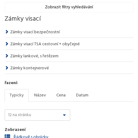
Zobrazit filtry vyhledávání
Zámky visací
Zámky visací bezpečnostní
Zámky visací TSA cestovní + obyčejné
Zámky lankové, s řetězem
Zámky kontejnerové
řazení:
Typicky
Název
Cena
Datum
Zobrazení
Řádkově s obrázky