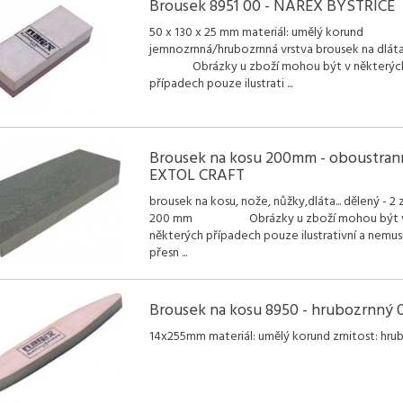
Brousek 8951 00 - NAREX BYSTŘICE
50 x 130 x 25 mm materiál: umělý korund
jemnozrnná/hrubozrnná vrstva brousek na dlát
Obrázky u zboží mohou být v některýc
případech pouze ilustrati
...
Brousek na kosu 200mm - oboustran
EXTOL CRAFT
brousek na kosu, nože, nůžky,dláta... dělený - 2 z
200 mm Obrázky u zboží mohou být 
některých případech pouze ilustrativní a nemus
přesn
...
Brousek na kosu 8950 - hrubozrnný 
14x255mm materiál: umělý korund zrnitost: hru