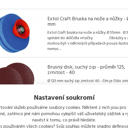
Extol Craft Bruska na nože a nůžky - 
mm
Extol Craft bruska na nože a nůžky Ø 55mm Ø
upínání do sklíčidla vrtačky Obrázky u 
mohou být v některých případech pouze ilustra
nemus
...
Brusný disk, suchý zip - průměr 125,
zrnitost - 40
Ø 125 mm suchý zip zrnitost 40 - čím je číslo zrn
vyšší, tím je zrnitost jemnější zrno - umělý koru
- umělá pryskyřice pro broušení dřeva 
Nastavení soukromí
tování služeb používáme soubory cookies. Některé z nich jsou pro
é, zatímco jiné nám pomohou vylepšit váš uživatelský zážitek a ry
Kleště rozváděcí na listové pily 1701,
navést k tomu, co právě hledáte.
ZBIROVIA
 s používáním všech cookies? Svůj souhlas můžete snadno definova