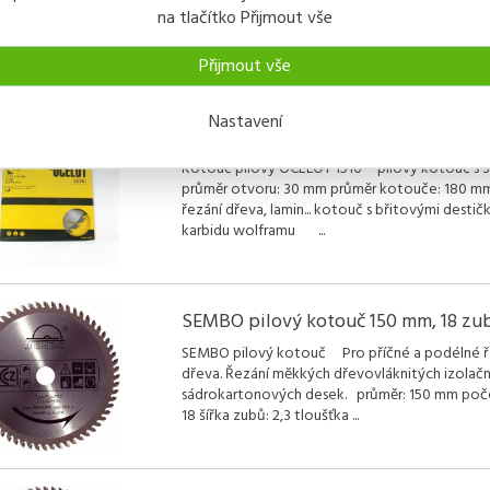
Kleště rozváděcí na listové pily 1701 vhodné p
na tlačítko Přijmout vše
šrankování pilových listů a pilových kotoučů d
tloušťky 1,6mm PVC rukojeť nářadí standardní kv
Přijmout vše
pro řemeslníky a všeobecné dílenské použ
...
Nastavení
Kotouč pilový OCELOT - 180 mm
Kotouč pilový OCELOT 1516 pilový kotouč s 
průměr otvoru: 30 mm průměr kotouče: 180 m
řezání dřeva, lamin... kotouč s břitovými destič
karbidu wolframu
...
SEMBO pilový kotouč 150 mm, 18 zu
SEMBO pilový kotouč Pro příčné a podélné ř
dřeva. Řezání měkkých dřevovláknitých izolačn
sádrokartonových desek. průměr: 150 mm poč
18 šířka zubů: 2,3 tloušťka
...