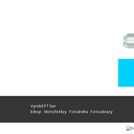
Vyrobil FT Sun
Eshop
|
Motořetězy
|
Fotokniha
|
Fotoobrazy