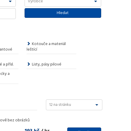
Kotouče a materiál
antové
leštící
a přísl.
Listy, pásy pilové
ůcky a
ově bez obrázků