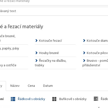
é a řezací materiály
če brusné,
é
Kotouče řezací
Kotouče diam
, papíry, pásy
Houby brusné
Kotouče pilové 
Řezačky na dlažbu,
Brusivo - pom
ky a ostřiče
trubky
příslušenství
ky
Název
Cena
Datum
ní
Řádkově s obrázky
Buňkově s obrázky
Řádk