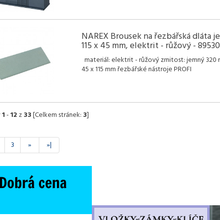
NAREX Brousek na řezbářská dláta j
115 x 45 mm, elektrit - růžový - 8953
materiál: elektrit - růžový zrnitost: jemný 320 
45 x 115 mm řezbářské nástroje PROFI
y
1
-
12
z
33
[Celkem stránek:
3
]
3
»
»|