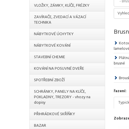
VLOŽKY, ZÁMKY, KLÍČE, FRÉZKY
ZAVÍRAČE, ZVEDACÍ A VÁZACÍ
TECHNIKA
Brusn
NÁBYTKOVÉ ÚCHYTKY
Kotou
NÁBYTKOVÉ KOVÁNÍ
lamelov
STAVEBNÍ CHEMIE
Plátna
brusné
KOVÁNÍ NA POSUVNÉ DVEŘE
Brous
SPOTŘEBNÍ ZBOŽÍ
řazení:
SCHRÁNKY, PANELY NA KLÍČE,
POKLADNY, TREZORY - vhozy na
dopisy
Typic
PŘIHRÁDKOVÉ SKŘÍŇKY
Zobraze
BAZAR