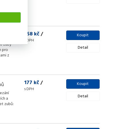
ro
o
ality
758 kč
/
Koupit
s DPH
30 zuby
Detail
m pro
kami z
177 kč
/
bů
Koupit
s DPH
ezání
Detail
ích a
et zubů: