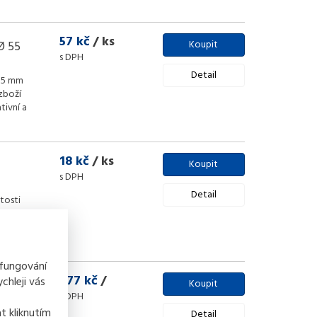
57 kč
/ ks
Ø 55
Koupit
s DPH
Detail
 55 mm
zboží
tivní a
18 kč
/ ks
Koupit
s DPH
Detail
itosti
nd pojivo
a kovů
...
 fungování
877 kč
/
chleji vás
 PVC -
Koupit
s DPH
t kliknutím
Detail