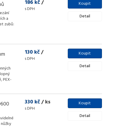
186 kč
/
bů
Koupit
s DPH
ezání
Detail
ích a
et zubů:
130 kč
/
 mm
Koupit
s DPH
Detail
ěnných
klopný
é, PEX-
330 kč
/ ks
9600
Koupit
s DPH
Detail
avidelné
e nůžky