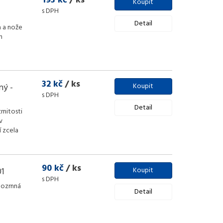
193 kč
/ ks
Koupit
s DPH
Detail
a a nože
h
32 kč
/ ks
ný -
Koupit
s DPH
Detail
rnitosti
v
í zcela
90 kč
/ ks
01
Koupit
s DPH
bozrnná
Detail