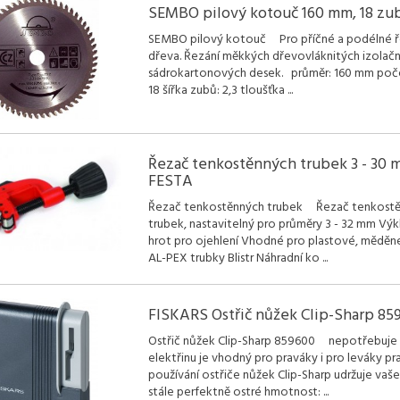
SEMBO pilový kotouč 160 mm, 18 zu
SEMBO pilový kotouč Pro příčné a podélné ř
dřeva. Řezání měkkých dřevovláknitých izolačn
sádrokartonových desek. průměr: 160 mm poč
18 šířka zubů: 2,3 tloušťka
...
Řezač tenkostěnných trubek 3 - 30
FESTA
Řezač tenkostěnných trubek Řezač tenkost
trubek, nastavitelný pro průměry 3 - 32 mm Vý
hrot pro ojehlení Vhodné pro plastové, měděn
AL-PEX trubky Blistr Náhradní ko
...
FISKARS Ostřič nůžek Clip-Sharp 85
Ostřič nůžek Clip-Sharp 859600 nepotřebuje
elektřinu je vhodný pro praváky i pro leváky pr
používání ostřiče nůžek Clip-Sharp udržuje vaš
stále perfektně ostré hmotnost:
...