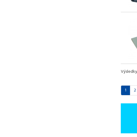
Výsledk
1
2