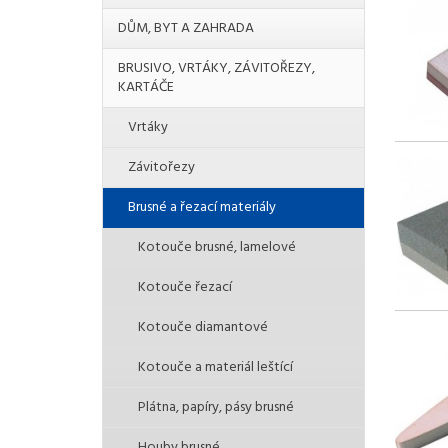
DŮM, BYT A ZAHRADA
BRUSIVO, VRTÁKY, ZÁVITOŘEZY,
KARTÁČE
Vrtáky
Závitořezy
Brusné a řezací materiály
Kotouče brusné, lamelové
Kotouče řezací
Kotouče diamantové
Kotouče a materiál leštící
Plátna, papíry, pásy brusné
Houby brusné