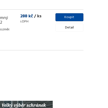
288 kč
/ ks
emný
Koupit
s DPH
02
Detail
rozměr: