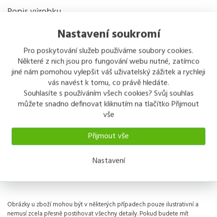
Popis výrobku
Protiplech TOKOZ - protiplech k magnetické
Nastavení soukromí
sklapce
Pro poskytování služeb používáme soubory cookies.
Některé z nich jsou pro fungování webu nutné, zatímco
protiplech k magnetické sklapce
jiné nám pomohou vylepšit váš uživatelský zážitek a rychleji
určen k zabezpečení nábytkových dveří v zavřené poloze
vás navést k tomu, co právě hledáte.
Souhlasíte s používáním všech cookies? Svůj souhlas
můžete snadno definovat kliknutím na tlačítko Přijmout
vše
Přijmout vše
Nastavení
Obrázky u zboží mohou být v některých případech pouze ilustrativní a
nemusí zcela přesně postihovat všechny detaily. Pokud budete mít