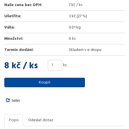
Naše cena bez DPH:
7 kč / ks
Ušetříte:
3 kč (27 %)
Váha:
0.01 kg
Množství:
0 ks
Termín dodání:
Skladem v e-shopu
8 kč
/ ks
ks
Koupit
Sdílet
Popis
Odeslat dotaz