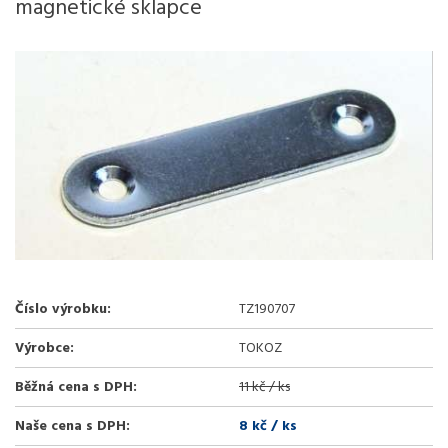
magnetické sklapce
Číslo výrobku:
TZ190707
Výrobce:
TOKOZ
Běžná cena s DPH:
11 kč / ks
Naše cena s DPH:
8 kč
/ ks