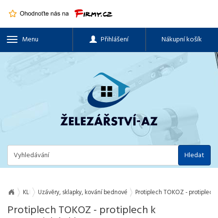
Menu
Přihlášení
Nákupní košík
Hledat
KLIKY, OKENNÍ A DVEŘNÍ KOVÁNÍ, PANTY
Uzávěry, sklapky, kování bednové
Protiplech TOKOZ - protiplech
Protiplech TOKOZ - protiplech k