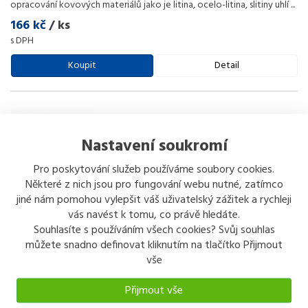
opracování kovových materiálů jako je litina, ocelo-litina, slitiny uhlí
...
166 kč
/ ks
s DPH
Koupit
Detail
Nastavení soukromí
Pro poskytování služeb používáme soubory cookies.
EXTOL INDUSTRIAL Fréza karbidová, válcová s čelním
Některé z nich jsou pro fungování webu nutné, zatímco
ozubením, průměr 10 x 20 mm, stopka 6 mm - 870371
jiné nám pomohou vylepšit váš uživatelský zážitek a rychleji
vás navést k tomu, co právě hledáte.
stopkové obrysové frézy EXTOL INDUSTRIAL jsou vyrobeny z
Souhlasíte s používáním všech cookies? Svůj souhlas
kvalitního wolfram karbidu a jsou vhodné pro odhrotování, broušení a
opracování kovových materiálů jako je litina, ocelo-litina, slitiny uhlí
...
můžete snadno definovat kliknutím na tlačítko Přijmout
vše
276 kč
/ ks
s DPH
Přijmout vše
Koupit
Detail