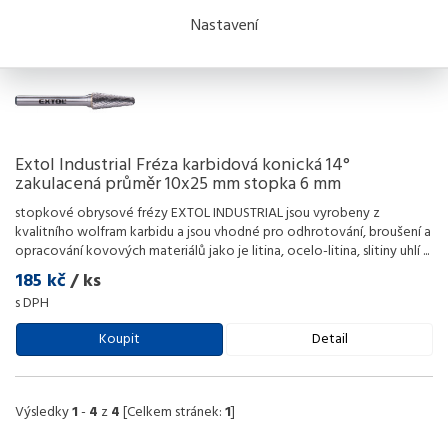
Nastavení
Extol Industrial Fréza karbidová konická 14°
zakulacená průměr 10x25 mm stopka 6 mm
stopkové obrysové frézy EXTOL INDUSTRIAL jsou vyrobeny z
kvalitního wolfram karbidu a jsou vhodné pro odhrotování, broušení a
opracování kovových materiálů jako je litina, ocelo-litina, slitiny uhlí
...
185 kč
/ ks
s DPH
Koupit
Detail
Výsledky
1
-
4
z
4
[Celkem stránek:
1
]