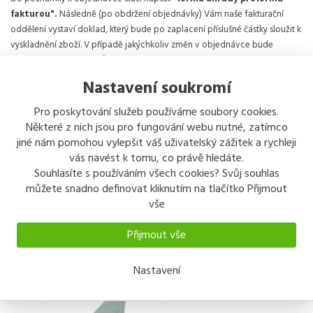
fakturou".
Následně (po obdržení objednávky) Vám naše fakturační
oddělení vystaví doklad, který bude po zaplacení příslušné částky sloužit k
vyskladnění zboží. V případě jakýchkoliv změn v objednávce bude
vložená částka na účet Železarstvi.az.
Nastavení soukromí
Číslo účtu
129353288
Pro poskytování služeb používáme soubory cookies.
Kód banky
0300
Některé z nich jsou pro fungování webu nutné, zatímco
Variabilní
číslo - Proforma
jiné nám pomohou vylepšit váš uživatelský zážitek a rychleji
symbol
faktury
vás navést k tomu, co právě hledáte.
Souhlasíte s používáním všech cookies? Svůj souhlas
Sdílet
můžete snadno definovat kliknutím na tlačítko Přijmout
vše
Přijmout vše
Nastavení