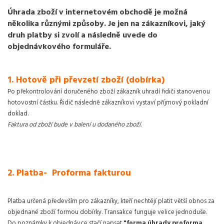
Úhrada zboží v internetovém obchodě je možná
několika různými způsoby. Je jen na zákazníkovi, jaký
druh platby si zvolí a následně uvede do
objednávkového formuláře.
1. Hotově při převzetí zboží (dobírka)
Po překontrolování doručeného zboží zákazník uhradí řidiči stanovenou
hotovostní částku. Řidič následně zákazníkovi vystaví příjmový pokladní
doklad.
Faktura od zboží bude v balení u dodaného zboží.
2. Platba- Proforma fakturou
Platba určená především pro zákazníky, kteří nechtějí platit větší obnos za
objednané zboží formou dobírky. Transakce funguje velice jednoduše.
Do poznámky k objednávce stačí napsat
"forma úhrady proforma