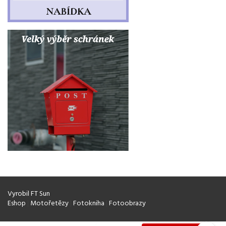
Vyrobil FT Sun
Eshop
|
Motořetězy
|
Fotokniha
|
Fotoobrazy