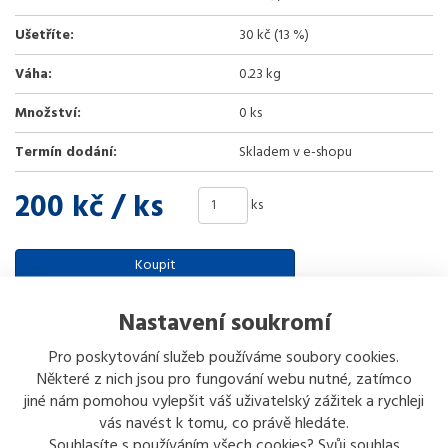
Ušetříte:
30 kč (13 %)
Váha:
0.23 kg
Množství:
0 ks
Termín dodání:
Skladem v e-shopu
200 kč
/ ks
ks
Koupit
Nastavení soukromí
Sdílet
Pro poskytování služeb používáme soubory cookies.
Některé z nich jsou pro fungování webu nutné, zatímco
Popis
Odeslat dotaz
jiné nám pomohou vylepšit váš uživatelský zážitek a rychleji
vás navést k tomu, co právě hledáte.
Souhlasíte s používáním všech cookies? Svůj souhlas