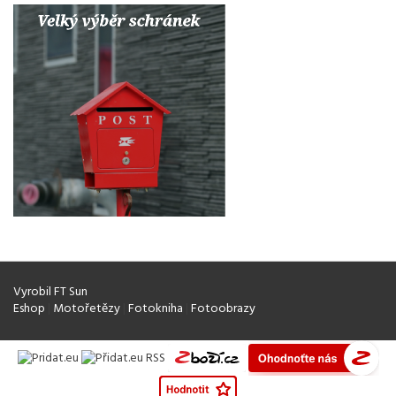
Vyrobil FT Sun
Eshop
|
Motořetězy
|
Fotokniha
|
Fotoobrazy