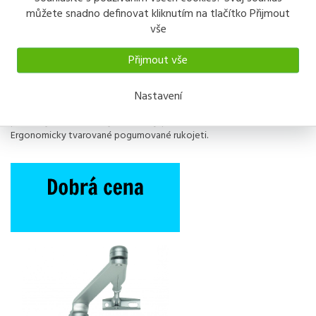
Popis výrobku
můžete snadno definovat kliknutím na tlačítko Přijmout
TW 3152 Profi zahradnické nůžky 205mm
vše
Přijmout vše
Nastavení
Kvalitní zahradnické nůžky Winland, celková délka 205 mm, s
půlkulatým břitem. Břity z kvalitní japonské uhlíkové oceli SK5.
Ergonomicky tvarované pogumované rukojeti.