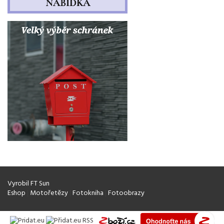
Vyrobil FT Sun
Eshop
|
Motořetězy
|
Fotokniha
|
Fotoobrazy