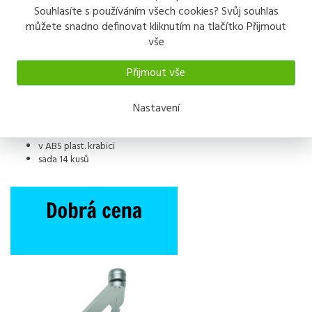
Souhlasíte s používáním všech cookies? Svůj souhlas
Popis
Odeslat dotaz
můžete snadno definovat kliknutím na tlačítko Přijmout
vše
Popis výrobku
Přijmout vše
Nože na vyřezávání
Nastavení
v ABS plast. krabici
sada 14 kusů