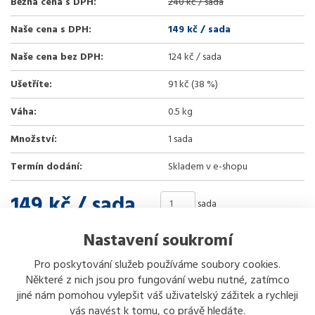
Běžná cena s DPH:
240 kč / sada
Naše cena s DPH:
149 kč
/ sada
Naše cena bez DPH:
124 kč / sada
Ušetříte:
91 kč (38 %)
Váha:
0.5 kg
Množství:
1 sada
Termín dodání:
Skladem v e-shopu
149 kč
/ sada
sada
Nastavení soukromí
Koupit
Pro poskytování služeb používáme soubory cookies.
Některé z nich jsou pro fungování webu nutné, zatímco
Sdílet
jiné nám pomohou vylepšit váš uživatelský zážitek a rychleji
vás navést k tomu, co právě hledáte.