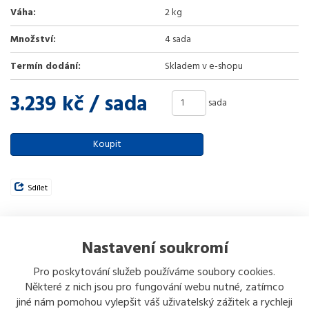
Váha:
2 kg
Množství:
4 sada
Termín dodání:
Skladem v e-shopu
3.239 kč
/ sada
sada
Koupit
Sdílet
Varianty:
Nastavení soukromí
ROSTEX Bezpečnostní kování RX1 ASTRA,
3.239 kč
klika/madlo, rozteč 90 mm, na vložku, NEREZ MAT
Pro poskytování služeb používáme soubory cookies.
Koupit
Detail
Některé z nich jsou pro fungování webu nutné, zatímco
jiné nám pomohou vylepšit váš uživatelský zážitek a rychleji