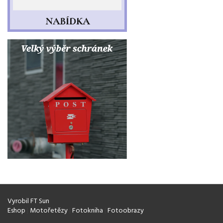
Vyrobil FT Sun
Eshop
|
Motořetězy
|
Fotokniha
|
Fotoobrazy