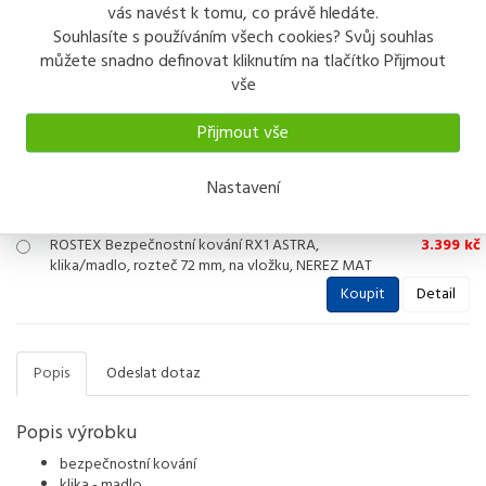
ROSTEX Bezpečnostní kování RX1 ASTRA,
3.139 kč
vás navést k tomu, co právě hledáte.
klika/madlo, rozteč 92 mm, na vložku, CHROM -
Souhlasíte s používáním všech cookies? Svůj souhlas
NEREZ
můžete snadno definovat kliknutím na tlačítko Přijmout
Koupit
Detail
vše
ROSTEX Bezpečnostní kování RX1 ASTRA,
3.139 kč
Přijmout vše
klika/madlo, rozteč 72 mm, na vložku, CHROM -
NEREZ
Nastavení
Koupit
Detail
ROSTEX Bezpečnostní kování RX1 ASTRA,
3.399 kč
klika/madlo, rozteč 72 mm, na vložku, NEREZ MAT
Koupit
Detail
Popis
Odeslat dotaz
Popis výrobku
bezpečnostní kování
klika - madlo