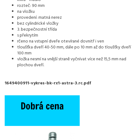
rozteč: 90 mm
na vložku
provedení: matná nerez
bez cylindrické vložky
3. bezpečnostní třída
s překrytím
rčeno na vstupní dveře otevírané dovnitř i ven
tloušťka dveří 40-50 mm, dále po 10 mm až do tloušťky dveří
100 mm
vložka nesmí na vnější straně vyčnívat více než 15,5 mm nad
plochou dveří.
1649400911-vykres-bk-rx1-astra-3.rc.pdf