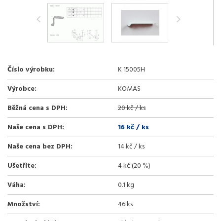
Číslo výrobku:
K 15005H
Výrobce:
KOMAS
Běžná cena s DPH:
20 kč / ks
Naše cena s DPH:
16 kč
/ ks
Naše cena bez DPH:
14 kč / ks
Ušetříte:
4 kč (20 %)
Váha:
0.1 kg
Množství:
46 ks