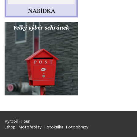
Vyrobil FT Sun
Eshop
|
Motořetězy
|
Fotokniha
|
Fotoobrazy