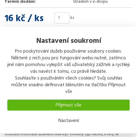
Termín dodání:
Skladem v e-shopu
16 kč
/ ks
ks
Koupit
Nastavení soukromí
Pro poskytování služeb používáme soubory cookies.
Sdílet
Některé z nich jsou pro fungování webu nutné, zatímco
jiné nám pomohou vylepšit váš uživatelský zážitek a rychleji
vás navést k tomu, co právě hledáte.
Popis
Odeslat dotaz
Souhlasíte s používáním všech cookies? Svůj souhlas
můžete snadno definovat kliknutím na tlačítko Přijmout
vše
Popis výrobku
háček 15005
Přijmout vše
zinek
Uzávěr se používá k spolehlivému zajištění zavřené polohy např. víka
Nastavení
přepravní bedny, sklopného zadního čela přívěsného vozíku, vík
kontrolních a čistících otvorů odsávacích průmyslových potrubí apod.
Součástí montáže uzávěru musí být vhodný typ háčku, který se