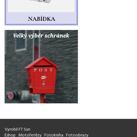
Vyrobil FT Sun
Eshop
|
Motořetězy
|
Fotokniha
|
Fotoobrazy