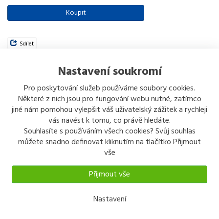
Koupit
Sdílet
Varianty:
Nastavení soukromí
Dveřní koule Dita + štítek malý, ČERNÁ
300 kč
Pro poskytování služeb používáme soubory cookies.
Některé z nich jsou pro fungování webu nutné, zatímco
Koupit
Detail
jiné nám pomohou vylepšit váš uživatelský zážitek a rychleji
vás navést k tomu, co právě hledáte.
Dveřní koule Dita + štítek malý, HNĚDÁ
498 kč
Souhlasíte s používáním všech cookies? Svůj souhlas
můžete snadno definovat kliknutím na tlačítko Přijmout
Koupit
Detail
vše
Přijmout vše
Popis
Odeslat dotaz
Nastavení
Popis výrobku