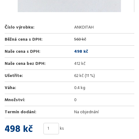
Číslo výrobku:
ANKDITAH
Běžná cena s DPH:
560 kč
Naše cena s DPH:
498 kč
Naše cena bez DPH:
412 kč
Ušetříte:
62 kč (11 %)
Váha:
0.4 kg
Množství:
0
Termín dodání:
Na objednání
498 kč
ks