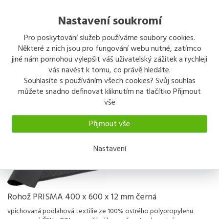
Nastavení soukromí
Rohož PRISMA 600 x 900 x 10 mm antracit
Pro poskytování služeb používáme soubory cookies.
Některé z nich jsou pro fungování webu nutné, zatímco
spodní část je z vinylového materiálu, který slouží proti skluzu a
jiné nám pomohou vylepšit váš uživatelský zážitek a rychleji
zároveň jako náběhová hrana nejčastěji se používá jako vnitřní čisticí
vás navést k tomu, co právě hledáte.
rohož do běžně namáhavých vstupů vrchní část u
...
Souhlasíte s používáním všech cookies? Svůj souhlas
390 kč
/ ks
můžete snadno definovat kliknutím na tlačítko Přijmout
s DPH
vše
Koupit
Detail
Přijmout vše
Nastavení
Rohož PRISMA 400 x 600 x 12 mm černá
vpichovaná podlahová textilie ze 100% ostrého polypropylenu