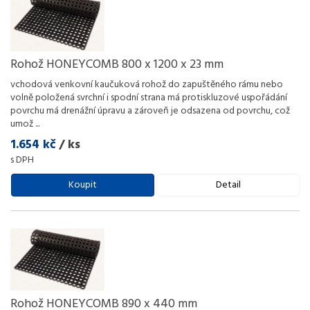
Rohož HONEYCOMB 800 x 1200 x 23 mm
vchodová venkovní kaučuková rohož do zapuštěného rámu nebo
volně položená svrchní i spodní strana má protiskluzové uspořádání
povrchu má drenážní úpravu a zároveň je odsazena od povrchu, což
umož
...
1.654 kč
/ ks
s DPH
Koupit
Detail
Rohož HONEYCOMB 890 x 440 mm