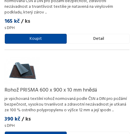
normovaná ČSN a DIN pro požární bezpečnost, zdravotní
nezávadnost a trvantlivost textilie je natavená na vinylovém
podkladu, který zárov
...
165 kč
/ ks
s DPH
Koupit
Detail
Rohož PRISMA 600 x 900 x 10 mm hnědá
je vpichovaná textilní rohož normovaná podle ČSN a DIN pro požární
bezpečnost, vysokou trvanlivost a zdravotní nezávadnost je utkaná
ze 100 % ostrého polypropylenu o výšce 12 mm a její spodn
...
390 kč
/ ks
s DPH