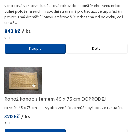
vchodová venkovní kaučuková rohož do zapuštěného rámu nebo
volně položená svrchní i spodní strana má protiskluzové uspořádání
povrchu má drenážní úpravu a zároveň je odsazena od povrchu, což
umož
...
842 kč
/ ks
s DPH
Koupit
Detail
Rohož konop.s lemem 45 x 75 cm DOPRODEJ
rozměr: 45 x 75 cm Vyobrazené foto může být pouze ilustrační.
320 kč
/ ks
s DPH