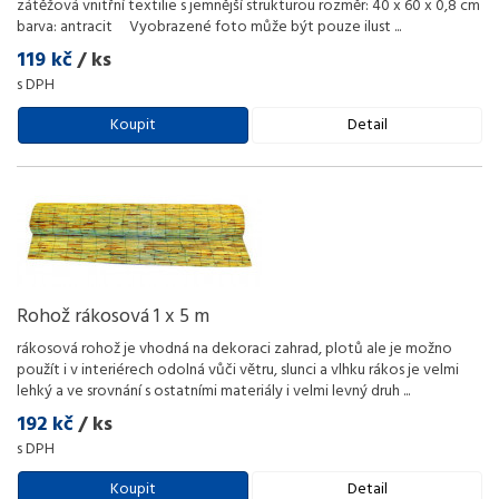
zátěžová vnitřní textilie s jemnější strukturou rozměr: 40 x 60 x 0,8 cm
barva: antracit Vyobrazené foto může být pouze ilust
...
119 kč
/ ks
s DPH
Koupit
Detail
Rohož rákosová 1 x 5 m
rákosová rohož je vhodná na dekoraci zahrad, plotů ale je možno
použít i v interiérech odolná vůči větru, slunci a vlhku rákos je velmi
lehký a ve srovnání s ostatními materiály i velmi levný druh
...
192 kč
/ ks
s DPH
Koupit
Detail