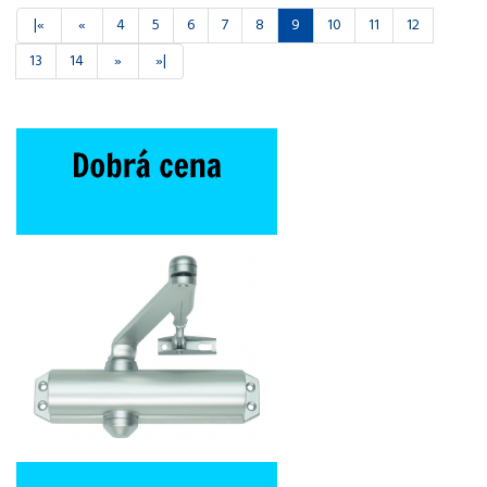
|«
«
4
5
6
7
8
9
10
11
12
13
14
»
»|