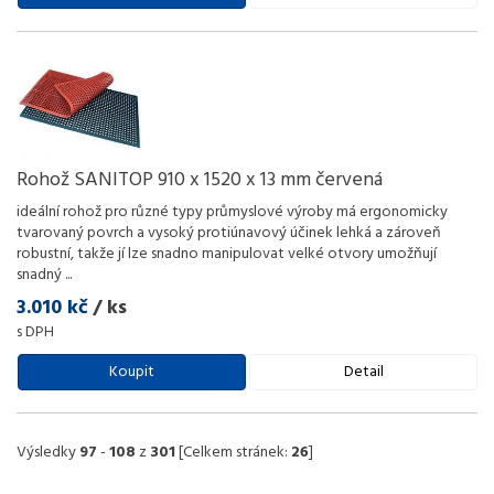
Rohož SANITOP 910 x 1520 x 13 mm červená
ideální rohož pro různé typy průmyslové výroby má ergonomicky
tvarovaný povrch a vysoký protiúnavový účinek lehká a zároveň
robustní, takže jí lze snadno manipulovat velké otvory umožňují
snadný
...
3.010 kč
/ ks
s DPH
Koupit
Detail
Výsledky
97
-
108
z
301
[Celkem stránek:
26
]