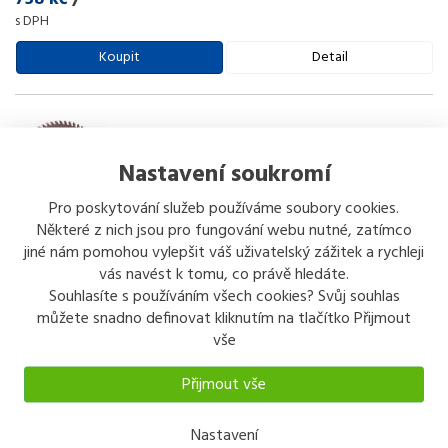
s DPH
Koupit
Detail
Nastavení soukromí
Pro poskytování služeb používáme soubory cookies.
SEMBO pilový kotouč 150 mm, 18 zubů
Některé z nich jsou pro fungování webu nutné, zatímco
jiné nám pomohou vylepšit váš uživatelský zážitek a rychleji
SEMBO pilový kotouč Pro příčné a podélné řezání dřeva. Řezání
vás navést k tomu, co právě hledáte.
měkkých dřevovláknitých izolačních a sádrokartonových desek.
Souhlasíte s používáním všech cookies? Svůj souhlas
průměr: 150 mm počet zubů: 18 šířka zubů: 2,3 tloušťka
...
můžete snadno definovat kliknutím na tlačítko Přijmout
177 kč
/
vše
s DPH
Přijmout vše
Koupit
Detail
Nastavení