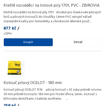
Kleště rozváděcí na listové pily 1701, PVC - ZBIROVIA
Kleště rozváděcí na listové pily 1701 vhodné pro šrankování pilových
listů a pilových kotoučů do tloušťky 1,6mm PVC rukojeť nářadí
standardní kvality pro řemeslníky a všeobecné dílenské použ
...
877 kč
/
s DPH
Koupit
Detail
Kotouč pilový OCELOT - 180 mm
Kotouč pilový OCELOT 1516 pilový kotouč s 30 zuby průměr otvoru:
30 mm průměr kotouče: 180 mm pro řezání dřeva, lamin... kotouč s
břitovými destičkami z karbidu wolframu
...
758 kč
/