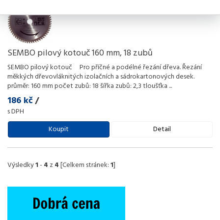
SEMBO pilový kotouč 160 mm, 18 zubů
SEMBO pilový kotouč Pro příčné a podélné řezání dřeva. Řezání
měkkých dřevovláknitých izolačních a sádrokartonových desek.
průměr: 160 mm počet zubů: 18 šířka zubů: 2,3 tloušťka
...
186 kč
/
s DPH
Koupit
Detail
Výsledky
1
-
4
z
4
[Celkem stránek:
1
]