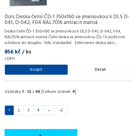
Dols Deska čelní ČD-1 350x160 se jmenovkou k DLS D-
041, D-042, F04 RAL7016 antracit matná
Deska čelní ČD-1 350x160 se jmenovkou k DLS D-041, D-042, F04,
RAL7016 antracit matná. Čelní deska se jmenovkou ČD-1 k poštovní
schránce do sloupku - RAL standardní. čelní nerez deska lako
...
856 kč
/ ks
s DPH
Koupit
Detail
Výsledky
1
-
12
z
46
[Celkem stránek:
4
]
1
2
3
4
»
»|