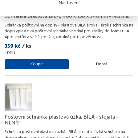
Nastavení
Schránka plastová BÍLÁ, 400 x 150 x 340mm - NENÍ!!!!
Schránka poštovní na dopisy - plastová BÍLÁ široká široká schránka na
dopis yplastová poštovní schránka vhodná pro zásilky do formátu A
4pro vnitřní a vnější použití, odolná proti povětrnost
...
359 kč
/ ks
s DPH
Koupit
Detail
Poštovní schránka plastová úzká, BÍLÁ - stojatá -
NENÍ!!!
Schránka poštovní plastová úzká - BÍLÁ, stojatá úzká schránka na
dopisy vhodná pro zásilky do formátu A 4 pro vnitřní a vnější použití