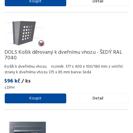
Koupit
Detail
DOLS Košík děrovaný k dveřnímu vhozu - ŠEDÝ RAL
7040
Košík k dveřnímu vhozu rozměr: 377 x 400 x 100/180 mm z vnitřní
strany k dveřnímu vhozu 375 x 85 mm barva: šedá
596 kč
/ ks
s DPH
Koupit
Detail