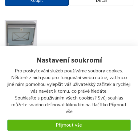
Koupit
Detail
Poštovní schránka KVIDO - se sklem šedá 360x310x90
Nastavení soukromí
Poštovní schránka KVIDO-ŠEDÁ se sklem - ocelová schránka- vhoz i
výběr vpředu- tvrzené sklo- 2ks klíče- pojme zásilku A4- montážní
Pro poskytování služeb používáme soubory cookies.
materiál Poštovní schránky jsou vhodné pro venkovní použití,
...
Některé z nich jsou pro fungování webu nutné, zatímco
1.029 kč
/ ks
jiné nám pomohou vylepšit váš uživatelský zážitek a rychleji
s DPH
vás navést k tomu, co právě hledáte.
Souhlasíte s používáním všech cookies? Svůj souhlas
Koupit
Detail
můžete snadno definovat kliknutím na tlačítko Přijmout
vše
Přijmout vše