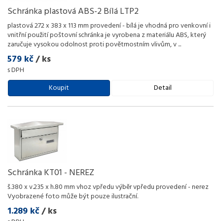
Schránka plastová ABS-2 Bílá LTP2
plastová 272 x 383 x 113 mm provedení - bílá je vhodná pro venkovní i
vnitřní použití poštovní schránka je vyrobena z materiálu ABS, který
zaručuje vysokou odolnost proti povětrnostním vlivům, v
...
579 kč
/ ks
s DPH
Koupit
Detail
Schránka KT01 - NEREZ
š.380 x v.235 x h.80 mm vhoz vpředu výběr vpředu provedení - nerez
Vyobrazené foto může být pouze ilustrační.
1.289 kč
/ ks